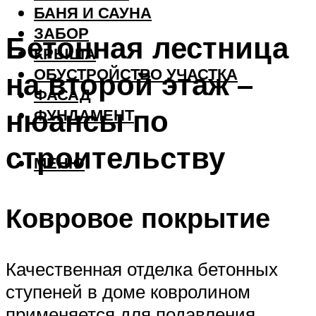
БАНЯ И САУНА
ЗАБОР
Бетонная лестница
КРЫША
ОБУСТРОЙСТВО УЧАСТКА
на второй этаж –
ФАСАД
нюансы по
ФУНДАМЕНТ
строительству
МЕНЮ
Ковровое покрытие
Качественная отделка бетонных
ступеней в доме ковролином
применяется для подавления